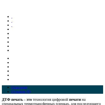
Описание
Отзывов (0)
ДТФ
печать
–
это
технология цифровой
печати
на
специальных термотрансферных пленках, для последующего