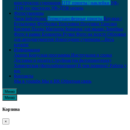
конструктор сувениров
DTF принты | наклейки
УФ-
ДТФ по текстилю
УФ-ДТФ печать
Фотосувениры
Часы
Бейсболки
Термотрансферные принты
Кружки |
Бутылочки
Футболки
Толстовки
Подушки
Тарелки
Брелоки
Пазлы
Магниты
Коврики для мыши
Линейки
Фото в рамке
Блокноты
Ручки
Фото на холсте
Обложки
для автодокументов
Новогодние сувениры
...Весь
каталог
Информация
Акции
Бонусная программа
Инструкция и сроки
Доставка и оплата
Струйная (на фотопринтерах)
Химическая (фотолаборатория)
В чем разница?
Работа у
нас
Контакты
Мы в youtube
Мы в ВК
Обратная связь
Меню
Меню
Корзина
×